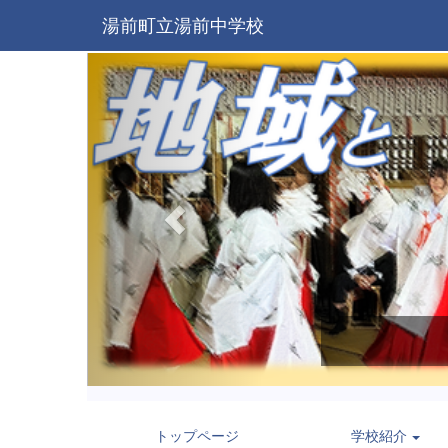
湯前町立湯前中学校
p
r
e
v
i
o
u
s
トップページ
学校紹介