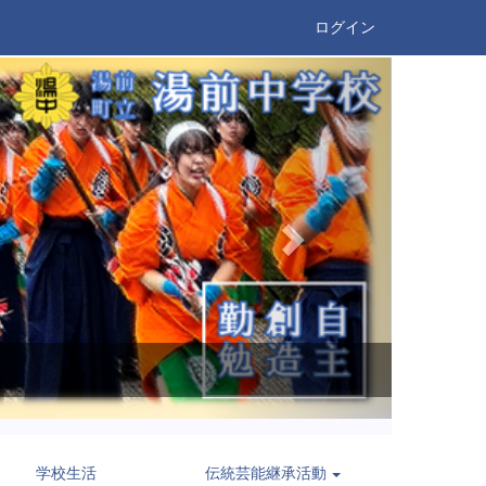
ログイン
n
e
x
t
学校生活
伝統芸能継承活動