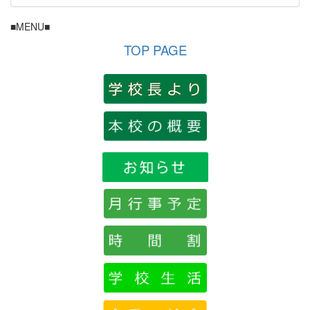
■MENU■
TOP PAGE