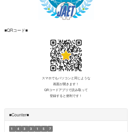
■QRコード■
スマホでもパソコンと同じような
画面が開きます！
QRコードアプリで読み取って
登録すると便利です！
■Counter■
1
4
3
3
1
5
7