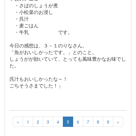
・さばのしょうが煮
・小松菜のお浸し
・呉汁
・麦ごはん
・牛乳 です。
今日の感想は、３－１のりなさん。
「魚がおいしかったです。」とのこと。
しょうがが効いていて、とっても風味豊かなお味でし
た。
呉汁もおいしかったな～！
ごちそうさまでした！
«
1
2
3
4
5
6
7
8
9
»