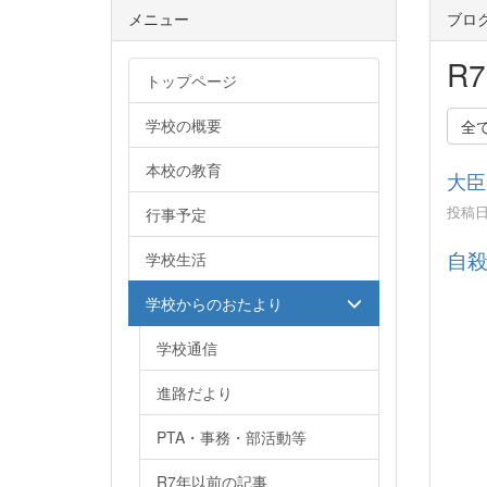
メニュー
ブロ
R
トップページ
学校の概要
全
本校の教育
大臣
投稿日時
行事予定
自殺
学校生活
学校からのおたより
学校通信
進路だより
PTA・事務・部活動等
R7年以前の記事