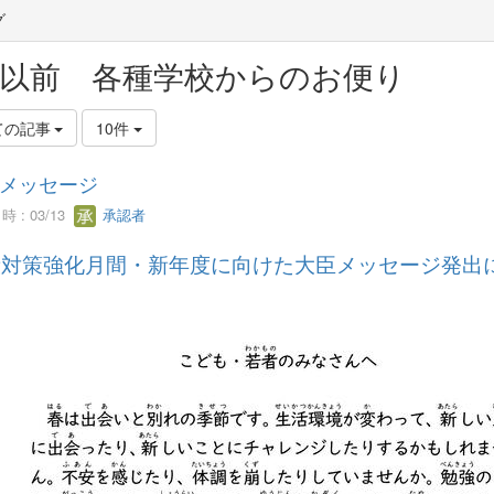
グ
7以前 各種学校からのお便り
ての記事
10件
メッセージ
 : 03/13
承認者
対策強化月間・新年度に向けた大臣メッセージ発出について