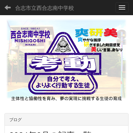
合志市立西合志南中学校
Toggl
ブログ