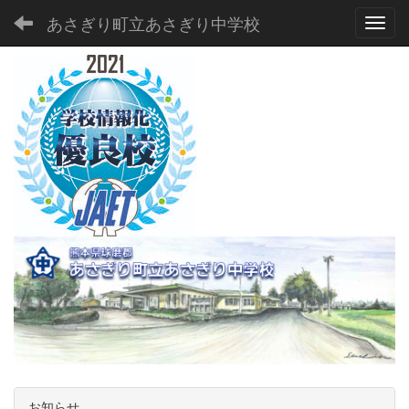
あさぎり町立あさぎり中学校
Toggl
お知らせ