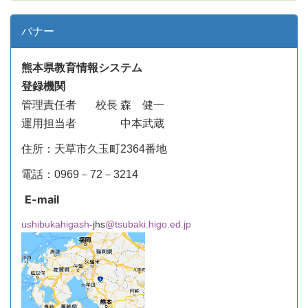
バナー
熊本県教育情報システム
登録機関
管理責任者
校長 森 健一
運用担当者 中本武蔵
住所：天草市久玉町2364番地
電話：0969－72－3214
E-mail
ushibukahigash
-jhs
@tsubaki.higo.ed.jp