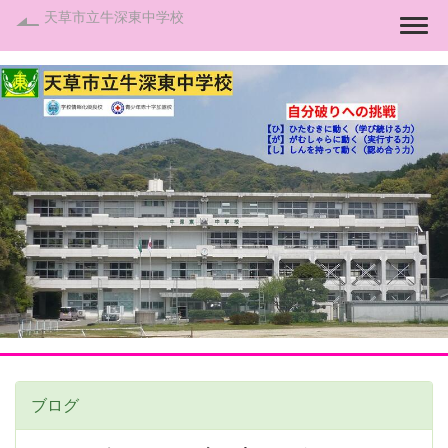
天草市立牛深東中学校
Togg
ブログ