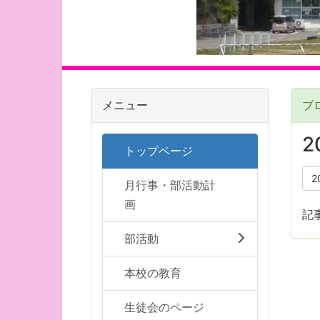
メニュー
ブ
2
トップページ
2
月行事・部活動計
画
記
部活動
本校の教育
生徒会のページ