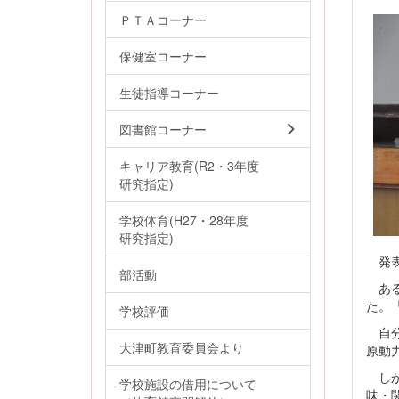
ＰＴＡコーナー
保健室コーナー
生徒指導コーナー
図書館コーナー
キャリア教育(R2・3年度
研究指定)
学校体育(H27・28年度
研究指定)
発表
部活動
ある
た。
学校評価
自分
大津町教育委員会より
原動
しか
学校施設の借用について
味・