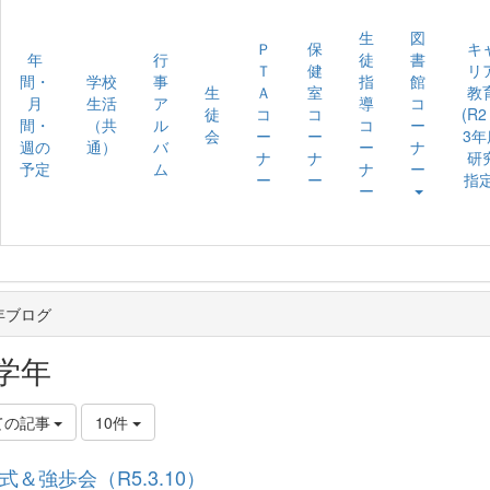
生
図
Ｐ
保
キ
年
行
徒
書
Ｔ
健
リ
間・
学校
事
指
館
生
Ａ
室
教
月
生活
ア
導
コ
徒
コ
コ
(R
間・
（共
ル
コ
ー
会
ー
ー
3年
週の
通）
バ
ー
ナ
ナ
ナ
研
予定
ム
ナ
ー
ー
ー
指定
ー
年ブログ
学年
ての記事
10件
式＆強歩会（R5.3.10）