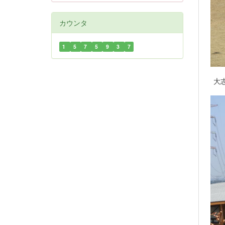
カウンタ
1
5
7
5
9
3
7
大志