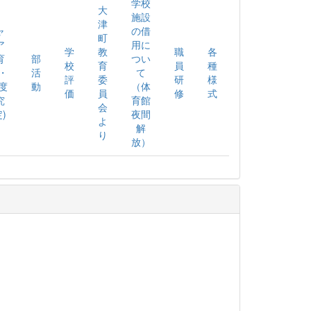
学校
大
施設
津
ャ
の借
町
ア
用に
学
教
職
各
育
部
つい
校
育
員
種
2・
活
て
評
委
研
様
度
動
（体
価
員
修
式
究
育館
会
)
夜間
よ
解
り
放）