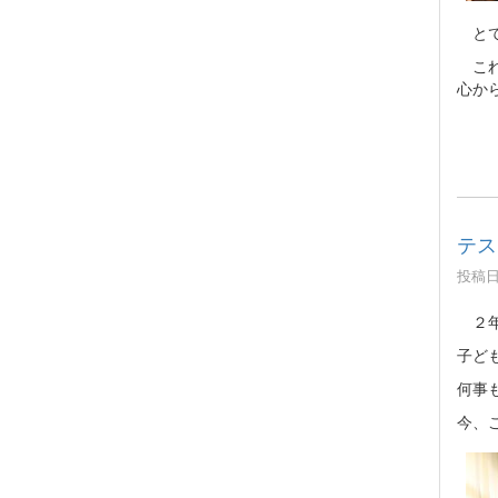
とて
これ
心か
テス
投稿日時
２年
子ど
何事
今、