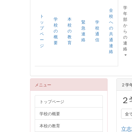
学
全
年
ト
校
学
本
部
ッ
緊
学
へ
校
校
か
プ
急
校
の
の
の
ら
ペ
連
通
共
概
教
の
ー
絡
信
通
要
育
連
ジ
連
絡
絡
メニュー
２学
２
トップページ
学校の概要
全
本校の教育
立志