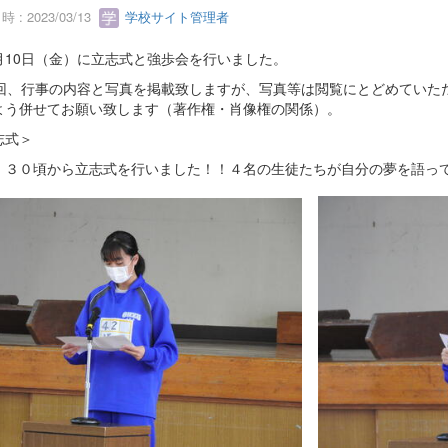
 : 2023/03/13
学校サイト管理者
10日（金）に立志式と強歩会を行いました。
今回、行事の内容と写真を掲載致しますが、写真等は閲覧にとどめていた
よう併せてお願い致します（著作権・肖像権の関係）。
志式＞
３０頃から立志式を行いました！！４名の生徒たちが自分の夢を語っ