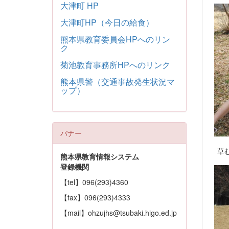
大津町 HP
大津町HP（今日の給食）
熊本県教育委員会HPへのリン
ク
菊池教育事務所HPへのリンク
熊本県警（交通事故発生状況マ
ップ）
バナー
草む
熊本県教育情報システム
登録機関
【tel】096(293)4360
【fax】096(293)4333
【mail】ohzujhs@tsubaki.higo.ed.jp