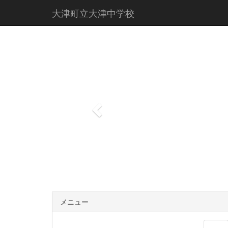
大津町立大津中学校
p
r
e
v
i
o
u
s
メニュー