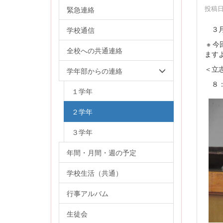
投稿日時
緊急連絡
３月
学校通信
※ 
全校への共通連絡
ます
＜立
学年部からの連絡
８：
１学年
２学年
３学年
年間・月間・週の予定
学校生活（共通）
行事アルバム
生徒会