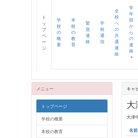
学
全
年
校
ト
学
本
部
緊
学
へ
ッ
校
校
か
急
校
の
プ
の
の
ら
連
通
共
ペ
概
教
の
絡
信
通
ー
要
育
連
連
ジ
絡
絡
メニュー
キャ
大
トップページ
大津
学校の概要
名前
本校の教育