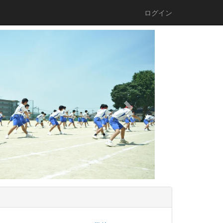
ログイン
n
e
x
t