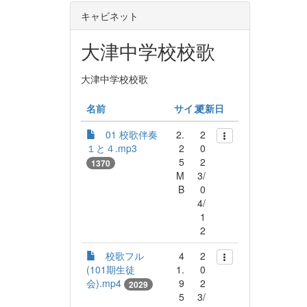
キャビネット
大津中学校校歌
大津中学校校歌
名前
サイズ
更新日
01 校歌伴奏
2.
2
１と４.mp3
2
0
5
2
1370
M
3/
B
0
4/
1
2
校歌フル
4
2
(101期生徒
1.
0
会).mp4
9
2
2029
5
3/