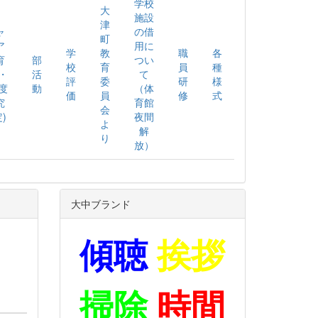
学校
大
施設
津
ャ
の借
町
ア
用に
学
教
職
各
育
部
つい
校
育
員
種
2・
活
て
評
委
研
様
度
動
（体
価
員
修
式
究
育館
会
)
夜間
よ
解
り
放）
大中ブランド
傾聴
挨拶
掃除
時間