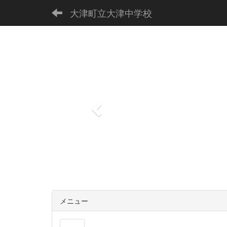
大津町立大津中学校
p
r
e
v
i
o
u
s
メニュー