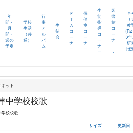
生
図
Ｐ
保
キ
年
行
徒
書
Ｔ
健
リ
間・
学校
事
指
館
生
Ａ
室
教
月
生活
ア
導
コ
徒
コ
コ
(R
間・
（共
ル
コ
ー
会
ー
ー
3年
週の
通）
バ
ー
ナ
ナ
ナ
研
予定
ム
ナ
ー
ー
ー
指定
ー
ビネット
津中学校校歌
中学校校歌
サイズ
更新日