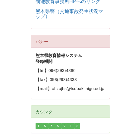
菊池教育事務所HPへのリンク
熊本県警（交通事故発生状況マ
ップ）
バナー
熊本県教育情報システム
登録機関
【tel】096(293)4360
【fax】096(293)4333
【mail】ohzujhs@tsubaki.higo.ed.jp
カウンタ
1
5
7
5
2
1
8