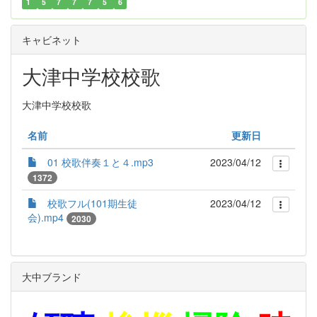
1
5
7
7
7
5
6
キャビネット
大津中学校校歌
大津中学校校歌
名前
更新日
01 校歌伴奏１と４.mp3
2023/04/12
1372
校歌フル(101期生徒
2023/04/12
会).mp4
2030
大中ブランド