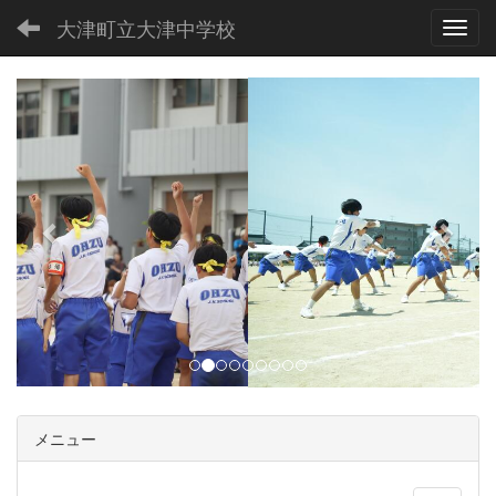
大津町立大津中学校
Toggl
p
n
r
e
e
x
v
t
i
o
u
s
メニュー