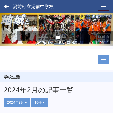
湯前町立湯前中学校
Toggl
p
n
r
e
e
x
v
t
i
o
u
s
学校生活
2024年2月の記事一覧
2024年2月
10件