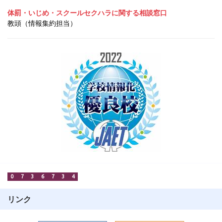
体罰・いじめ・スクールセクハラに関する相談窓口
教頭（情報集約担当）
0
7
3
6
7
3
4
リンク