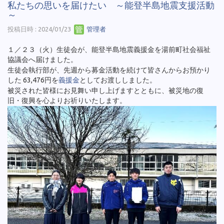
私たちの思いを届けたい ～能登半島地震支援活動
～
投稿日時 : 2024/01/23
管理者
１／２３（火）生徒会が、能登半島地震義援金を湯前町社会福祉
協議会へ届けました。
生徒会執行部が、先週から募金活動を続けて皆さんからお預かり
した 63,476円を
義援金
としてお渡ししました。
被災された皆様にお見舞い申し上げますとともに、被災地の復
旧・復興を心よりお祈りいたします。