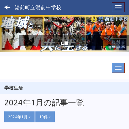
湯前町立湯前中学校
Toggl
p
n
r
e
e
x
v
t
i
o
u
s
学校生活
2024年1月の記事一覧
2024年1月
10件