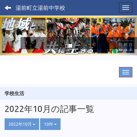
湯前町立湯前中学校
Toggl
p
n
r
e
e
x
v
t
i
o
u
s
学校生活
2022年10月の記事一覧
2022年10月
10件