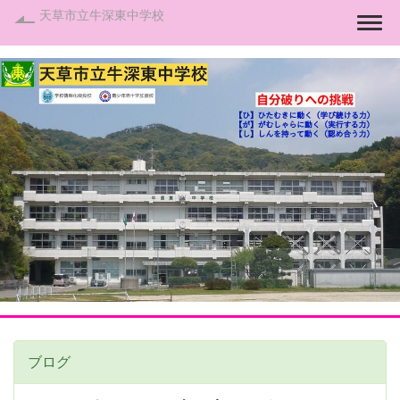
天草市立牛深東中学校
Togg
ブログ