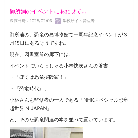
御所浦のイベントにあわせて…
投稿日時 : 2025/02/06
学校サイト管理者
御所浦の、恐竜の島博物館で一周年記念イベントが３
月15日にあるそうですね。
現在、図書室前の廊下には、
イベントにいらっしゃる小林快次さんの著書
・『ぼくは恐竜探険家！』
・『恐竜時代』、
小林さんも監修者の一人である『NHKスペシャル恐竜
超世界IN JAPAN』
と、そのた恐竜関連の本を並べて置いています。