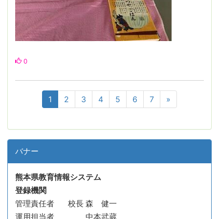
0
1
2
3
4
5
6
7
»
バナー
熊本県教育情報システム
登録機関
管理責任者
校長 森 健一
運用担当者 中本武蔵