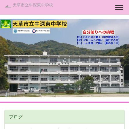
天草市立牛深東中学校
Togg
ブログ