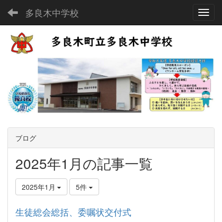
多良木中学校
Toggl
ブログ
2025年1月の記事一覧
2025年1月
5件
生徒総会総括、委嘱状交付式