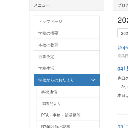
メニュー
ブロ
2
トップページ
学校の概要
20
本校の教育
第4
投稿日時
行事予定
04
学校生活
先日
学校からのおたより
「3
学校通信
本日
進路だより
PTA・事務・部活動等
03
R7年以前の記事