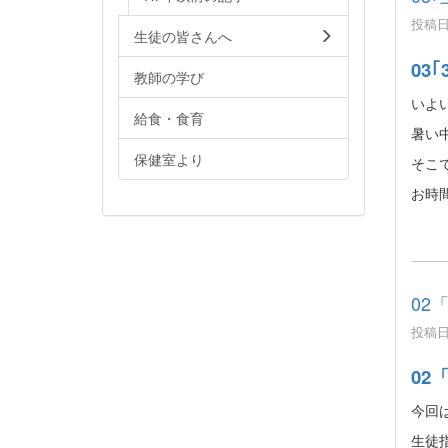
投稿日時
生徒の皆さんへ
03｢
教師の学び
いよ
給食・食育
暑い
保健室より
そこ
お時
02
投稿日時
02
今回
生徒