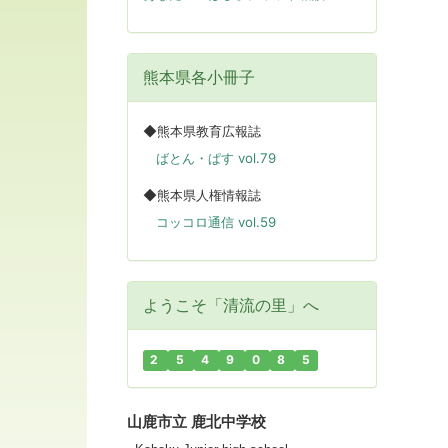
熊本県各小冊子
◆熊本県教育広報誌
ばとん・ぱす vol.79
◆熊本県人権情報誌
コッコロ通信 vol.59
ようこそ「清流の里」へ
2
5
4
9
0
8
5
山鹿市立 鹿北中学校