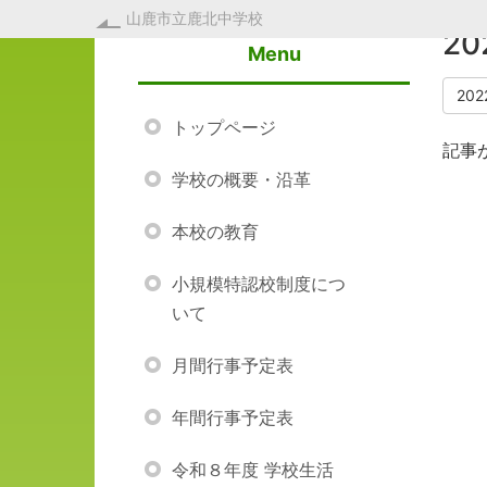
山鹿市立鹿北中学校
2
Menu
20
トップページ
記事
学校の概要・沿革
本校の教育
小規模特認校制度につ
いて
月間行事予定表
年間行事予定表
令和８年度 学校生活