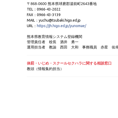
〒868-0600 熊本県球磨郡湯前町2643番地
TEL：0966-43-2022
FAX：0966-43-3139
MAIL：yuchu@tsubaki.higo.ed.jp
URL：
https://jh.higo.ed.jp/yunomae/
熊本県教育情報システム登録機関
管理責任者 校長 酒井 勇一
運用担当者 教諭 西田 大和
事務職員 赤星 佑
体罰・いじめ・スクールセクハラに関する相談窓口
教頭（情報集約担当）