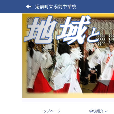
湯前町立湯前中学校
p
r
e
v
i
o
u
s
トップページ
学校紹介