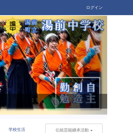
ログイン
n
e
x
t
学校生活
伝統芸能継承活動