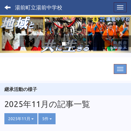
湯前町立湯前中学校
Toggl
p
n
r
e
e
x
v
t
i
o
u
s
継承活動の様子
2025年11月の記事一覧
2025年11月
5件