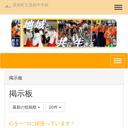
湯前町立湯前中学校
Togg
p
n
r
e
e
x
v
t
i
o
掲示板
u
s
掲示板
最新の投稿順
20件
心を一つに頑張っています！