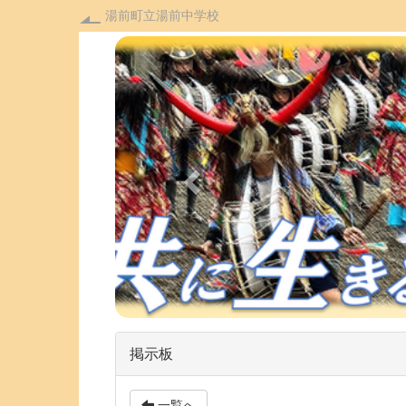
湯前町立湯前中学校
p
r
e
v
i
o
u
s
掲示板
一覧へ