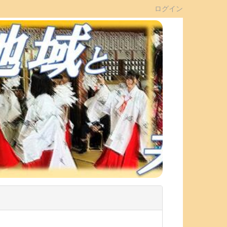
ログイン
n
e
x
t