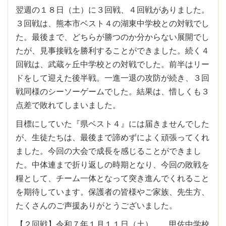
翌週の１８日（土）に３回戦、４回戦がありました。
３回戦は、熊本市ベスト４の湖東中学校との対戦でし
た。最後まで、どちらが勝つのか分からない展開でし
たが、見事接戦を勝利することができました。続く４
回戦は、武蔵ヶ丘中学校との対戦でした。前半はリー
ドをして迎えた後半戦。一進一退の攻防が続き、３回
戦同様のシーソーゲームでした。結果は、惜しくも３
点差で敗れてしまいました。
目標にしていた『県ベスト４』には届きませんでした
が、生徒たちは、最後まで諦めずによく頑張ってくれ
ました。今回の大会で成長を感じることができまし
た。中体連まで折り返しの時期となり、今回の敗戦を
糧として、チーム一体となって突き進んでくれること
を期待しています。保護者の皆様やご家族、先生方、
たくさんのご声援ありがとうございました。
【２回戦】令和７年１月１１日（土） 甲佐中学校