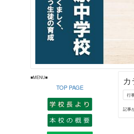
■MENU■
カ
TOP PAGE
行
記事