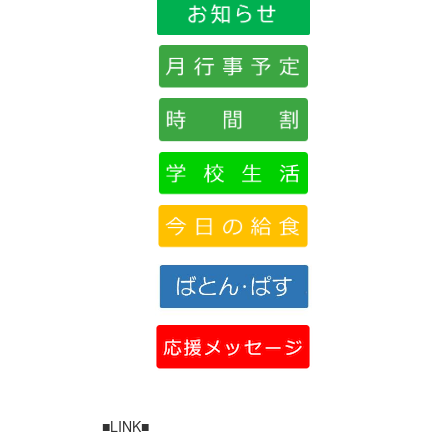
■LINK■