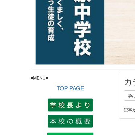
■MENU■
カ
TOP PAGE
学
記事