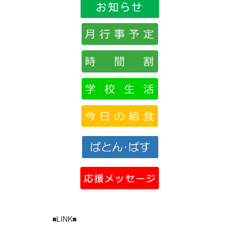
■LINK■