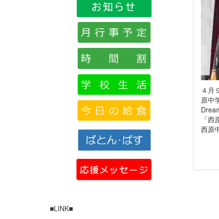
４月
原中
Dre
「西
西原
■LINK■