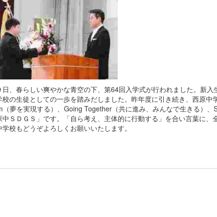
９日、春らしい爽やかな青空の下、第64回入学式が行われました。新入
学校の生徒としての一歩を踏みだしました。昨年度に引き続き、西原中学校の
am（夢を実現する）、Going Together（共に進み、みんなで生きる）、S
原中ＳＤＧＳ」です。「自ら考え、主体的に行動する」を合い言葉に、全
中学校もどうぞよろしくお願いいたします。