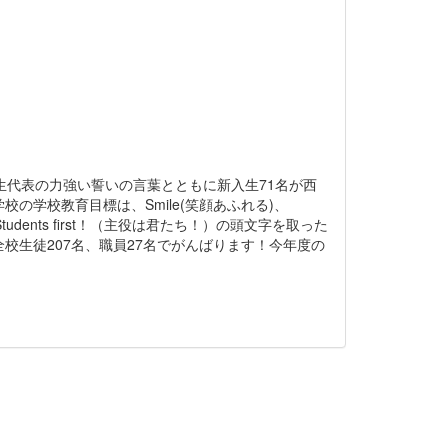
生代表の力強い誓いの言葉とともに新入生71名が西
学校教育目標は、Smile(笑顔あふれる)、
tudents first！（主役は君たち！）の頭文字を取った
校生徒207名、職員27名でがんばります！今年度の