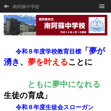
南阿蘇中学校
Toggl
「
夢が
令和８年度学校教育目標
湧き
、
夢を叶える
ことに
ともに夢
中になれる
生徒の育成
」
令和８年度生徒会スローガン