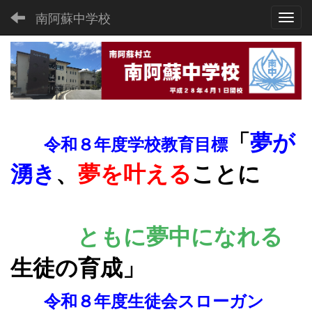
南阿蘇中学校
Toggl
「
夢が
令和８年度学校教育目標
湧き
、
夢を叶える
ことに
ともに夢
中になれる
生徒の育成
」
令和８年度生徒会スローガン