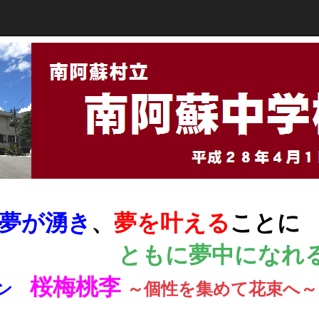
夢が湧き
、
夢を叶える
ことに
ともに夢
中になれ
桜梅桃李
ガン
～個性を集めて花束へ～