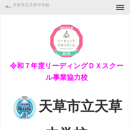
天草市立天草中学校
Togg
令和７年度リーディングＤＸスクー
ル事業協力校
天草市立天草