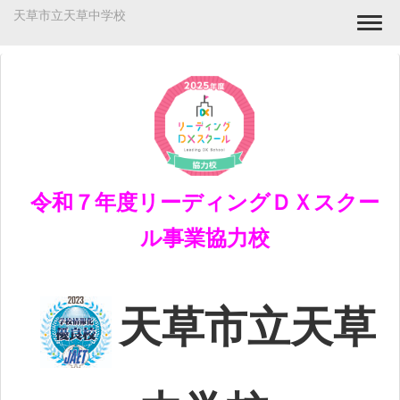
天草市立天草中学校
Togg
令和７年度リーディングＤＸスクー
ル事業協力校
天草市立天草