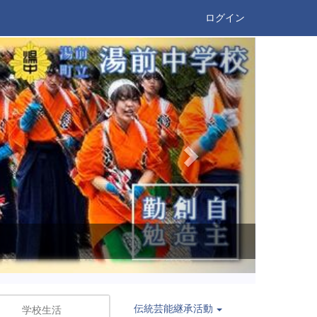
ログイン
n
e
x
t
伝統芸能継承活動
学校生活