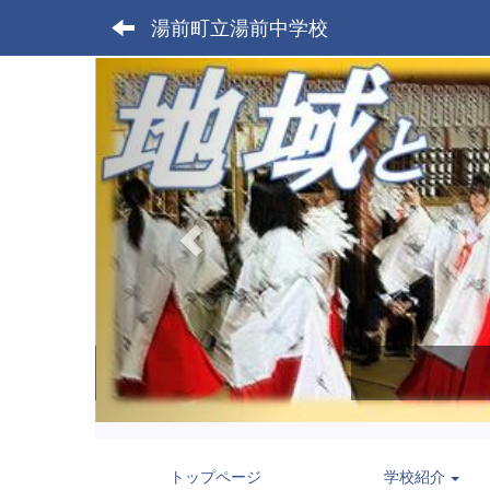
湯前町立湯前中学校
p
r
e
v
i
o
u
s
トップページ
学校紹介