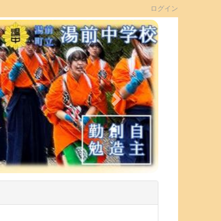
ログイン
n
e
x
t