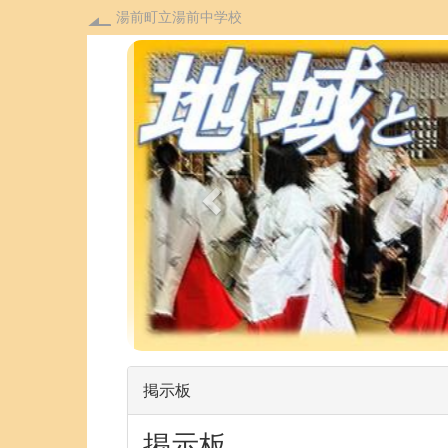
湯前町立湯前中学校
p
r
e
v
i
o
u
s
掲示板
掲示板