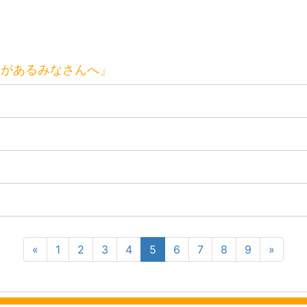
みがあるみなさんへ」
«
1
2
3
4
5
6
7
8
9
»