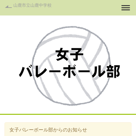
山鹿市立山鹿中学校
Togg
女子バレーボール部からのお知らせ