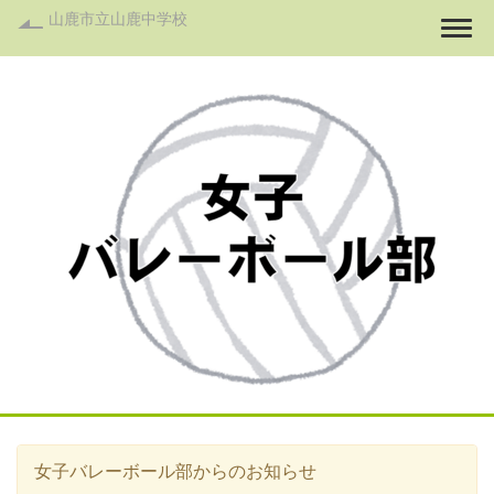
山鹿市立山鹿中学校
Togg
女子バレーボール部からのお知らせ