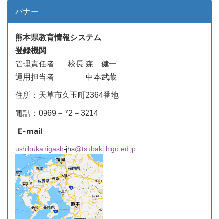
バナー
熊本県教育情報システム
登録機関
管理責任者
校長 森 健一
運用担当者 中本武蔵
住所：天草市久玉町2364番地
電話：0969－72－3214
E-mail
ushibukahigash
-jhs
@tsubaki.higo.ed.jp