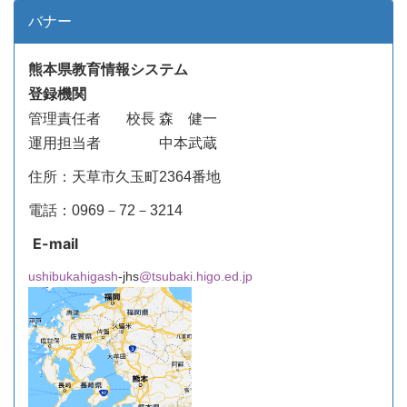
バナー
熊本県教育情報システム
登録機関
管理責任者
校長 森 健一
運用担当者 中本武蔵
住所：天草市久玉町2364番地
電話：0969－72－3214
E-mail
ushibukahigash
-jhs
@tsubaki.higo.ed.jp