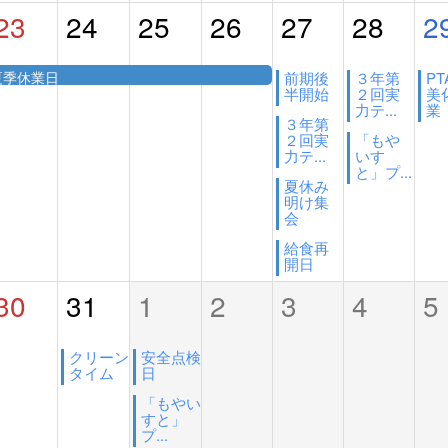
23
24
25
26
27
28
2
夏季休業日
前期後
３年第
P
半開始
２回実
美
力テ...
業（
３年第
２回実
「もや
力テ...
いす
と」プ...
夏休み
明け集
会
給食再
開日
30
31
1
2
3
4
5
クリーン
安全点検
タイム
日
「もやい
すと」
プ...