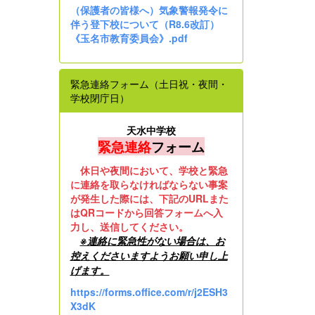
（保護者の皆様へ）気象警報発令に
伴う登下校について（R8.6改訂）
《玉名市教育委員会》.pdf
緊急連絡フォーム（土日祝・夜間・
学校閉庁日）
天水中学校
緊急連絡
フォーム
休日や夜間において、学校と緊急
に連絡を取らなければならない事案
が発生した際には、下記のURLまた
はQRコードから回答フォームへ入
力し、送信してください。
※連絡に緊急性がない場合は、お
控えくださいますようお願い申し上
げます。
https://forms.office.com/r/j2ESH3
X3dK