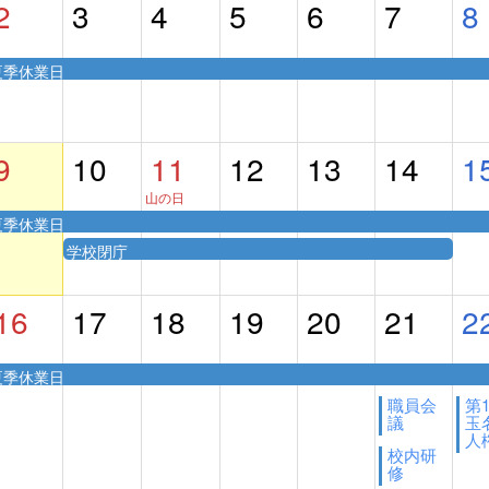
2
3
4
5
6
7
8
夏季休業日
9
10
11
12
13
14
1
山の日
夏季休業日
学校閉庁
16
17
18
19
20
21
2
夏季休業日
職員会
第
議
玉
人権
校内研
修