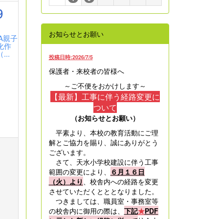
9
お知らせとお願い
TA親子
化作
...
投稿日時:2026/7/5
保護者・来校者の皆様へ
～ご不便をおかけします～
【最新】工事に伴う経路変更に
ついて
（お知らせとお願い）
平素より、本校の教育活動にご理
解とご協力を賜り、誠にありがとう
ございます。
さて、天水小学校建設に伴う工事
範囲の変更により、
６月１６日
（火）より
、校舎内への経路を変更
させていただくとととなりました。
つきましては、職員室・事務室等
の校舎内に御用の際は、
下記
★
PDF