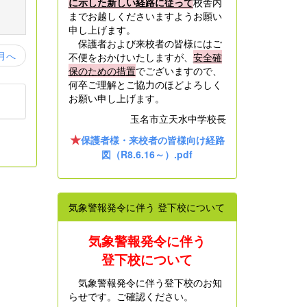
に示した新しい経路に従って
校舎内
までお越しくださいますようお願い
申し上げます。
保護者および来校者の皆様にはご
月へ
不便をおかけいたしますが、
安全確
保のための措置
でございますので、
何卒ご理解とご協力のほどよろしく
お願い申し上げます。
玉名市立天水中学校長
★
保護者様・来校者の皆様向け経路
図（R8.6.16～）.pdf
気象警報発令に伴う 登下校について
気象警報発令に伴う
登下校について
気象警報発令に伴う登下校のお知
らせです。ご確認ください。