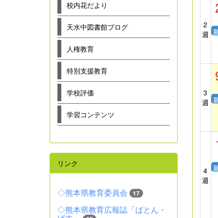
校内花だより
2
天水中図書館ブログ
週
人権教育
特別支援教育
学校評価
3
週
学習コンテンツ
リンク
4
週
◇熊本県教育委員会
17
◇熊本県教育広報誌「ばとん・
ぱす」