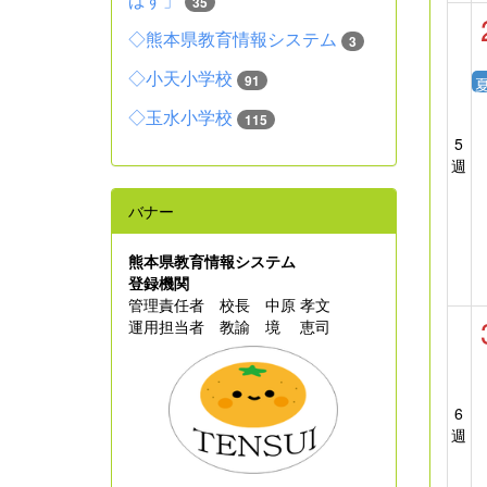
35
◇熊本県教育情報システム
3
◇小天小学校
91
◇玉水小学校
115
5
週
バナー
熊本県教育情報システム
登録機関
管理責任者 校長 中原 孝文
運用担当者 教諭 境 恵司
6
週