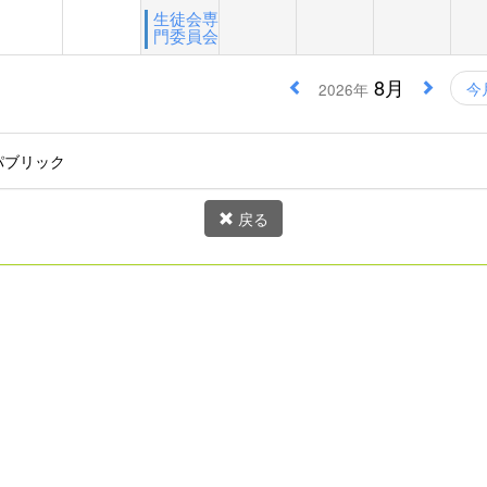
生徒会専
門委員会
8月
今
2026年
パブリック
戻る