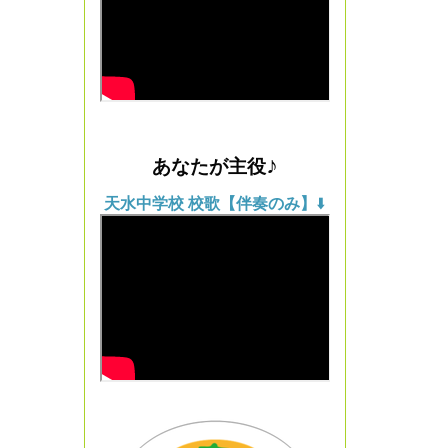
あなたが主役
♪
天水中学校 校歌【伴奏のみ】
⬇️