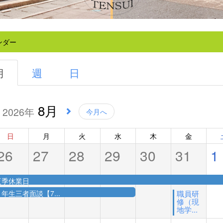
ンダー
月
週
日
8月
2026年
今月へ
日
月
火
水
木
金
26
27
28
29
30
31
1
夏季休業日
年生三者面談【7...
職員研
修（現
地学...