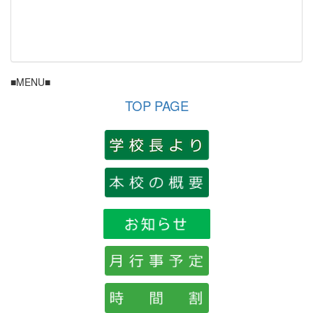
■MENU■
TOP PAGE