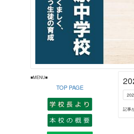
■MENU■
2
TOP PAGE
20
記事