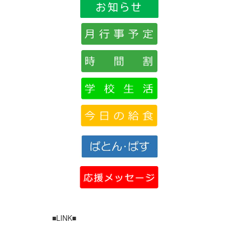
■LINK■