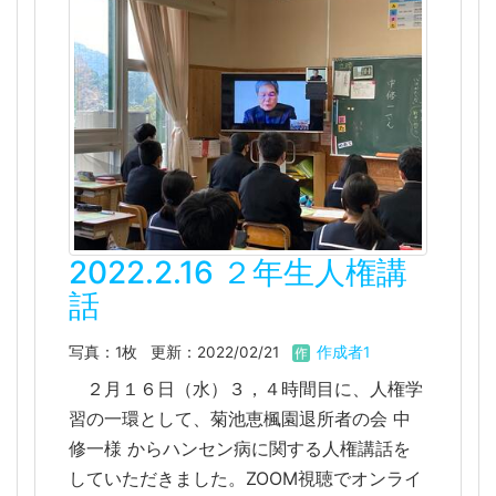
2022.2.16 ２年生人権講
話
写真：1枚
更新：2022/02/21
作成者1
２月１６日（水）３，４時間目に、人権学
習の一環として、菊池恵楓園退所者の会 中
修一様 からハンセン病に関する人権講話を
していただきました。ZOOM視聴でオンライ