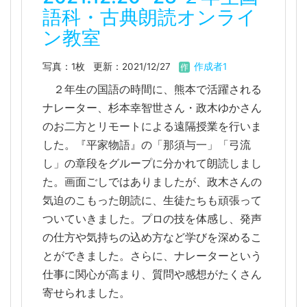
語科・古典朗読オンライ
ン教室
写真：1枚
更新：2021/12/27
作成者1
２年生の国語の時間に、熊本で活躍される
ナレーター、杉本幸智世さん・政木ゆかさん
のお二方とリモートによる遠隔授業を行いま
した。『平家物語』の「那須与一」「弓流
し」の章段をグループに分かれて朗読しまし
た。画面ごしではありましたが、政木さんの
気迫のこもった朗読に、生徒たちも頑張って
ついていきました。プロの技を体感し、発声
の仕方や気持ちの込め方など学びを深めるこ
とができました。さらに、ナレーターという
仕事に関心が高まり、質問や感想がたくさん
寄せられました。