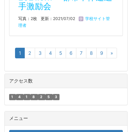
手激励会
写真：2枚
更新：2021/07/02
学校サイト管
理者
1
2
3
4
5
6
7
8
9
»
アクセス数
1
4
1
8
2
5
3
メニュー