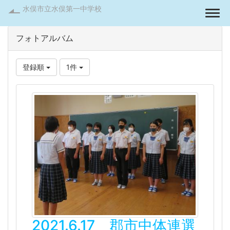
水俣市立水俣第一中学校
Togg
フォトアルバム
登録順
1件
2021.6.17 郡市中体連選