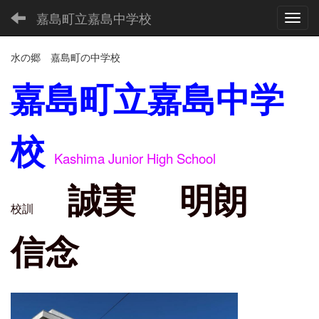
嘉島町立嘉島中学校
Toggl
水の郷 嘉島町の中学校
嘉島町立嘉島中学
校
Kashima Junior High School
誠実 明朗
校訓
信念