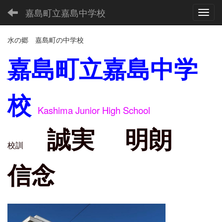
嘉島町立嘉島中学校
Toggl
水の郷 嘉島町の中学校
嘉島町立嘉島中学
校
Kashima Junior High School
誠実 明朗
校訓
信念