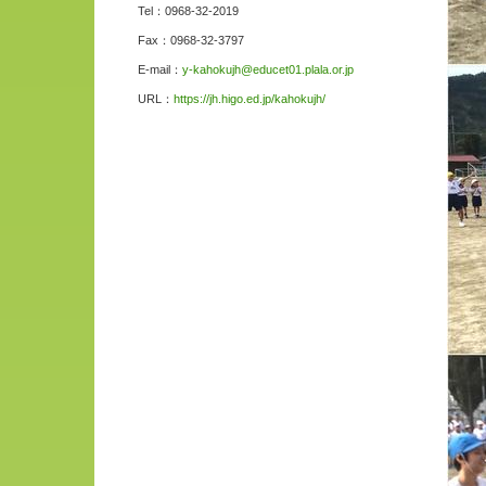
Tel：0968-32-2019
Fax：0968-32-3797
E-mail：
y-kahokujh@educet01.plala.or.jp
URL：
https://jh.higo.ed.jp/kahokujh/