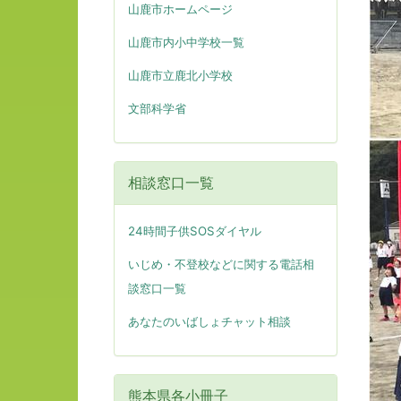
山鹿市ホームページ
山鹿市内小中学校一覧
山鹿市立鹿北小学校
文部科学省
相談窓口一覧
24時間子供SOSダイヤル
いじめ・不登校などに関する電話相
談窓口一覧
あなたのいばしょチャット相談
熊本県各小冊子