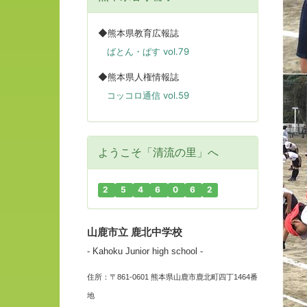
◆熊本県教育広報誌
ばとん・ぱす vol.79
◆熊本県人権情報誌
コッコロ通信 vol.59
ようこそ「清流の里」へ
2
5
4
6
0
6
2
山鹿市立 鹿北中学校
- Kahoku Junior high school -
住所：〒861-0601 熊本県山鹿市鹿北町四丁1464番
地