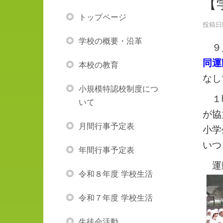
【
トップページ
投稿日時
学校の概要・沿革
９月
同運
本校の教育
なし
小規模特認校制度につ
１時
いて
が協
月間行事予定表
小学
いつ
年間行事予定表
運
令和８年度 学校生活
令和７年度 学校生活
生徒会活動