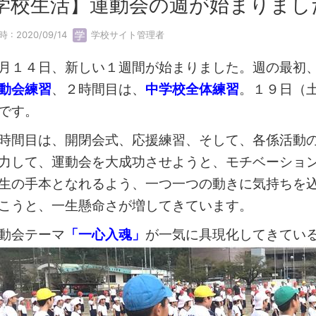
学校生活】運動会の週が始まりまし
 : 2020/09/14
学校サイト管理者
１４日、新しい１週間が始まりました。週の最初、
動会練習
、２時間目は、
中学校全体練習
。
１９日（
です。
間目は、開閉会式、応援練習、そして、各係活動の
力して、運動会を大成功させようと、モチベーショ
生の手本となれるよう、一つ一つの動きに気持ちを
こうと、一生懸命さが増してきています。
動会テーマ
「一心入魂」
が一気に具現化してきてい