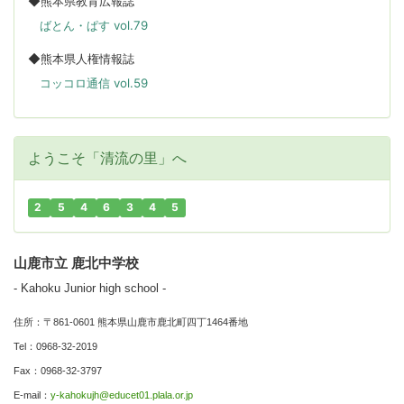
◆熊本県教育広報誌
ばとん・ぱす vol.79
◆熊本県人権情報誌
コッコロ通信 vol.59
ようこそ「清流の里」へ
2
5
4
6
3
4
5
山鹿市立 鹿北中学校
- Kahoku Junior high school -
住所：〒861-0601 熊本県山鹿市鹿北町四丁1464番地
Tel：0968-32-2019
Fax：0968-32-3797
E-mail：
y-kahokujh@educet01.plala.or.jp