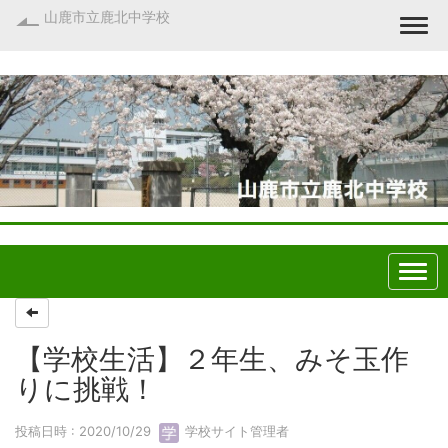
山鹿市立鹿北中学校
Togg
【学校生活】２年生、みそ玉作
りに挑戦！
投稿日時 : 2020/10/29
学校サイト管理者