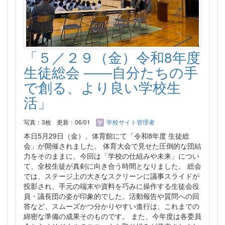
「５／２９（金）令和8年度
生徒総会 ――自分たちの手
で創る、より良い学校生
活」
写真：3枚
更新：06/01
学校サイト管理者
本日5月29日（金）、体育館にて「令和8年度 生徒総
会」が開催されました。 体育大会で見せた圧倒的な団結
力をそのままに、今回は「学校の仕組みや未来」につい
て、全校生徒が真剣に向き合う時間となりました。 総会
では、ステージ上の大きなスクリーンに議事スライドが
投影され、手元の端末や資料を巧みに操作する生徒会役
員・議長団の姿が印象的でした。活動報告や質問への回
答など、スムーズかつ分かりやすい進行は、これまでの
綿密な準備の成果そのものです。 また、今年度は各委員