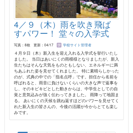
4／９（木）雨を吹き飛ば
すパワー！ 堂々の入学式
写真：8枚
更新：04/17
学校サイト管理者
４月９日（木）新入生を迎え入れる入学式を挙行いたし
ました。 当日はあいにくの雨模様となりましたが、新入
生たちはそんな天気をものともしない、エネルギーに満
ちあふれた姿を見せてくれました。 特に素晴らしかった
のが、式典の中での「指名点呼」です。担任から名前を
呼ばれると、雨音に負けないくらいの大きな声で返事を
し、そのキビキビとした動きからは、中学生としての自
覚と意気込みが強く伝わってきました。 雨降って地固ま
る。 あいにくの天候を跳ね返すほどのパワーを見せてく
れた新入生の皆さんの、今後の活躍が今からとても楽し
みです。