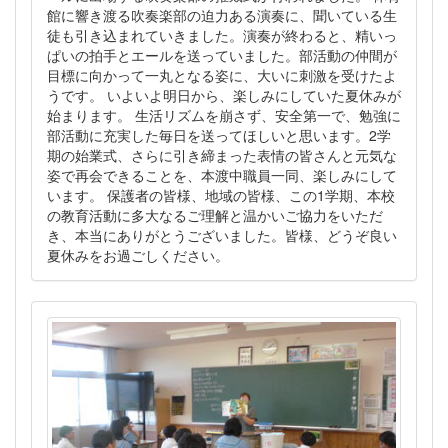
館に響き渡る吹奏楽部の迫力ある演奏に、聞いている生
徒も引き込まれていきました。演奏が終わると、精いっ
ぱいの拍手とエールを送っていました。部活動の仲間が
目標に向かって一丸となる姿に、大いに刺激を受けたよ
うです。 いよいよ明日から、楽しみにしていた夏休みが
始まります。 生活リズムを崩さず、安全第一で、勉強に
部活動に充実した毎日を送ってほしいと思います。2学
期の始業式、さらに引き締まった表情の皆さんと元気な
姿で再会できることを、本渡中職員一同、楽しみにして
います。 保護者の皆様、地域の皆様、この1学期、本校
の教育活動に多大なるご理解と温かいご協力をいただ
き、本当にありがとうございました。皆様、どうぞ良い
夏休みをお過ごしください。