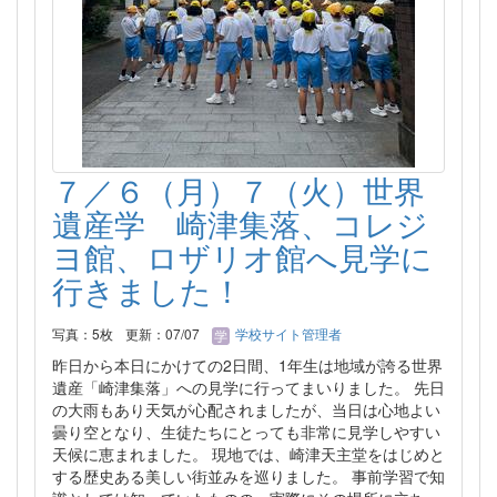
７／６（月）７（火）世界
遺産学 崎津集落、コレジ
ヨ館、ロザリオ館へ見学に
行きました！
写真：5枚
更新：07/07
学校サイト管理者
昨日から本日にかけての2日間、1年生は地域が誇る世界
遺産「崎津集落」への見学に行ってまいりました。 先日
の大雨もあり天気が心配されましたが、当日は心地よい
曇り空となり、生徒たちにとっても非常に見学しやすい
天候に恵まれました。 現地では、崎津天主堂をはじめと
する歴史ある美しい街並みを巡りました。 事前学習で知