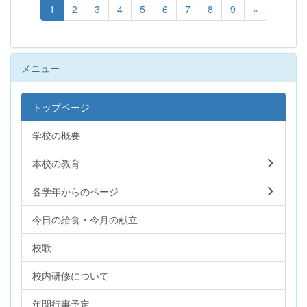
1
2
3
4
5
6
7
8
9
»
メニュー
トップページ
学校の概要
本校の教育
各学年からのページ
今日の給食・今月の献立
校歌
校内研修について
年間行事予定