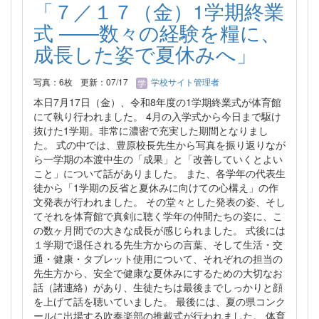
「７／１７（金）1学期終業
式 ――数々の経験を糧に、
成長した姿で夏休みへ」
写真：6枚
更新：07/17
学校サイト管理者
本日7月17日（金）、令和8年度の1学期終業式が体育館
にて執り行われました。 4月の入学式から今日まで駆け
抜けた1学期。非常に濃密で充実した期間となりまし
た。 式の中では、豊原校長先生から写真を振り返りなが
ら一学期の本渡中生の「成果」と「改善していくとよい
こと」について話がありました。 また、各学年の代表生
徒から「1学期の反省と夏休みに向けての心構え」の作
文発表が行われました。 その堂々とした発表の姿、そし
てそれを体育館で真剣に聴く学年の仲間たちの姿に、こ
の数ヶ月間での大きな成長が感じられました。 式後には
１学期で退任される先生方からの言葉、そして生活・交
通・健康・タブレット使用について、それぞれの担当の
先生方から、安全で健康な夏休みにするための大切なお
話（諸連絡）があり、生徒たちは最後までしっかりと顔
を上げて話を聴いていました。 最後には、夏の県コンク
ールに出場する吹奏楽部の推戴式が行われました。 体育