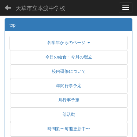
天草市立本渡中学校
Toggl
top
各学年からのページ
今日の給食・今月の献立
校内研修について
年間行事予定
月行事予定
部活動
時間割〜毎週更新中〜