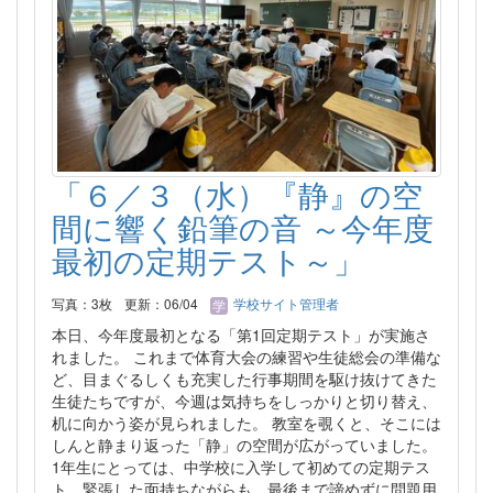
「６／３（水）『静』の空
間に響く鉛筆の音 ～今年度
最初の定期テスト～」
写真：3枚
更新：06/04
学校サイト管理者
本日、今年度最初となる「第1回定期テスト」が実施さ
れました。 これまで体育大会の練習や生徒総会の準備な
ど、目まぐるしくも充実した行事期間を駆け抜けてきた
生徒たちですが、今週は気持ちをしっかりと切り替え、
机に向かう姿が見られました。 教室を覗くと、そこには
しんと静まり返った「静」の空間が広がっていました。
1年生にとっては、中学校に入学して初めての定期テス
ト。緊張した面持ちながらも、最後まで諦めずに問題用