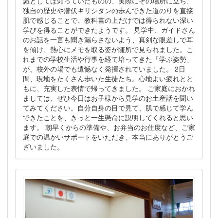
識としては知っていたものの、実際にその場所に立ち、
独自の歴史や潜伏キリシタンの歩んできた道のりを直接
肌で感じることで、教科書の上だけでは得られない深い
学びを得ることができたようです。 見学中、ガイドさん
のお話を一言も聞き漏らさないよう、真剣な眼差しで耳
を傾け、熱心にメモを取る姿が随所で見られました。こ
れまでの学校生活や行事を経て培ってきた「学ぶ姿勢」
が、校外の場でも遺憾なく発揮されていました。 2日
間、現地をたくさん歩いた生徒たち。心地よい疲れとと
もに、充実した表情で帰ってきました。 ご家庭におかれ
ましては、ぜひ今日はお子様から見学のお土産話を聞い
てみてください。自分自身の目で見て、肌で感じて学ん
できたことを、きっと一生懸命に説明してくれると思い
ます。 朝早くからの準備や、お弁当のお仕度など、ご家
庭での温かいサポートをいただき、本当にありがとうご
ざいました。