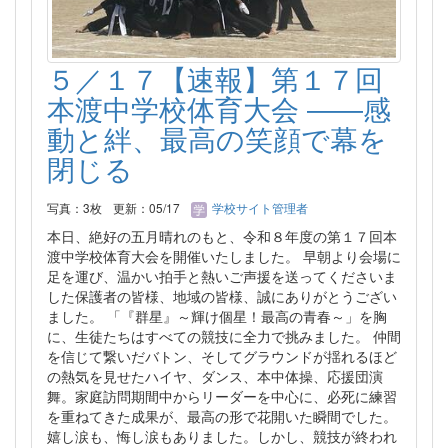
５／１７【速報】第１７回
本渡中学校体育大会 ――感
動と絆、最高の笑顔で幕を
閉じる
写真：3枚
更新：05/17
学校サイト管理者
本日、絶好の五月晴れのもと、令和８年度の第１７回本
渡中学校体育大会を開催いたしました。 早朝より会場に
足を運び、温かい拍手と熱いご声援を送ってくださいま
した保護者の皆様、地域の皆様、誠にありがとうござい
ました。 「『群星』～輝け個星！最高の青春～」を胸
に、生徒たちはすべての競技に全力で挑みました。 仲間
を信じて繋いだバトン、そしてグラウンドが揺れるほど
の熱気を見せたハイヤ、ダンス、本中体操、応援団演
舞。家庭訪問期間中からリーダーを中心に、必死に練習
を重ねてきた成果が、最高の形で花開いた瞬間でした。
嬉し涙も、悔し涙もありました。しかし、競技が終われ