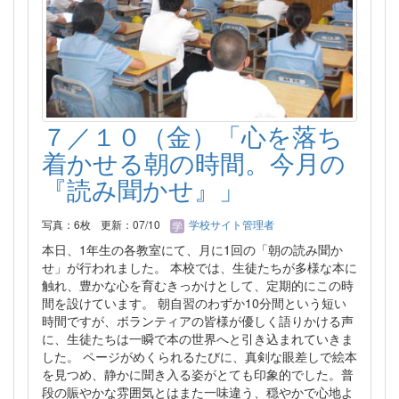
７／１０（金）「心を落ち
着かせる朝の時間。今月の
『読み聞かせ』」
写真：6枚
更新：07/10
学校サイト管理者
本日、1年生の各教室にて、月に1回の「朝の読み聞か
せ」が行われました。 本校では、生徒たちが多様な本に
触れ、豊かな心を育むきっかけとして、定期的にこの時
間を設けています。 朝自習のわずか10分間という短い
時間ですが、ボランティアの皆様が優しく語りかける声
に、生徒たちは一瞬で本の世界へと引き込まれていきま
した。 ページがめくられるたびに、真剣な眼差しで絵本
を見つめ、静かに聞き入る姿がとても印象的でした。普
段の賑やかな雰囲気とはまた一味違う、穏やかで心地よ