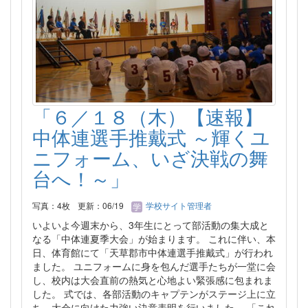
「６／１８（木）【速報】
中体連選手推戴式 ～輝くユ
ニフォーム、いざ決戦の舞
台へ！～」
写真：4枚
更新：06/19
学校サイト管理者
いよいよ今週末から、3年生にとって部活動の集大成と
なる「中体連夏季大会」が始まります。 これに伴い、本
日、体育館にて「天草郡市中体連選手推戴式」が行われ
ました。 ユニフォームに身を包んだ選手たちが一堂に会
し、校内は大会直前の熱気と心地よい緊張感に包まれま
した。 式では、各部活動のキャプテンがステージ上に立
ち、大会に向けた力強い決意表明を行いました。 「これ