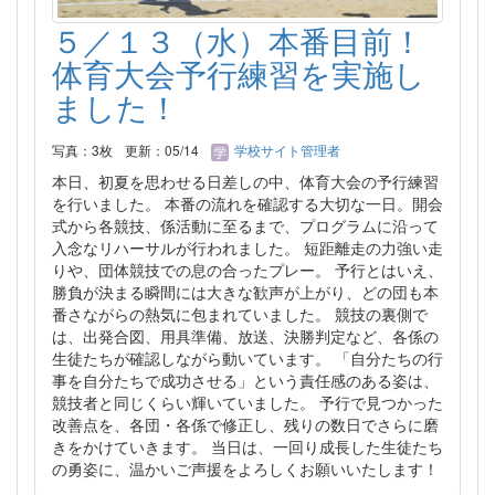
５／１３（水）本番目前！
体育大会予行練習を実施し
ました！
写真：3枚
更新：05/14
学校サイト管理者
本日、初夏を思わせる日差しの中、体育大会の予行練習
を行いました。 本番の流れを確認する大切な一日。開会
式から各競技、係活動に至るまで、プログラムに沿って
入念なリハーサルが行われました。 短距離走の力強い走
りや、団体競技での息の合ったプレー。 予行とはいえ、
勝負が決まる瞬間には大きな歓声が上がり、どの団も本
番さながらの熱気に包まれていました。 競技の裏側で
は、出発合図、用具準備、放送、決勝判定など、各係の
生徒たちが確認しながら動いています。 「自分たちの行
事を自分たちで成功させる」という責任感のある姿は、
競技者と同じくらい輝いていました。 予行で見つかった
改善点を、各団・各係で修正し、残りの数日でさらに磨
きをかけていきます。 当日は、一回り成長した生徒たち
の勇姿に、温かいご声援をよろしくお願いいたします！