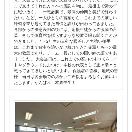
まで支えてくれた方々への感謝を胸に、最後まで諦めず
に戦い抜く」「一戦必勝で、最高の仲間と笑顔で終わり
たい」など、一人ひとりの言葉から、これまでの厳しい
練習を乗り越えてきた自信と誇りが伝わってきました。
各部からの決意表明の後には、応援生徒からの激励の言
葉、そして体育館を揺らすような校歌斉唱も聞くことが
できました。 1・2年生の真剣な眼差しと力強い拍手
は、これまで背中を追いかけ続けてきた先輩たちへの最
大の敬意であり、チーム一員としての固い絆の証でもあ
りました。 大会当日は、これまでの努力のすべてをコー
トやグラウンドにぶつけ、本校の代表として正々堂々と
戦ってきてほしいと思います。 保護者の皆様、地域の皆
様、当日は各会場での温かいご声援をよろしくお願いい
たします。がんばれ、本渡中生！