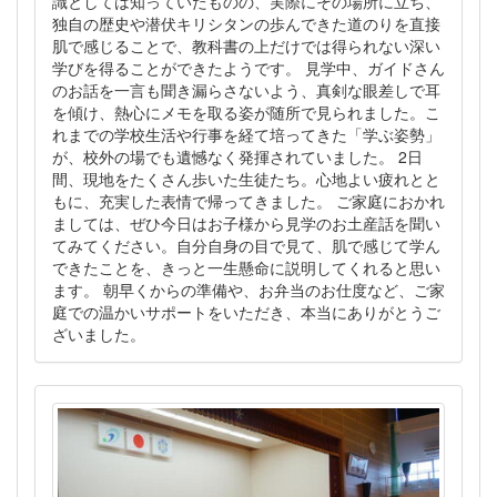
識としては知っていたものの、実際にその場所に立ち、
独自の歴史や潜伏キリシタンの歩んできた道のりを直接
肌で感じることで、教科書の上だけでは得られない深い
学びを得ることができたようです。 見学中、ガイドさん
のお話を一言も聞き漏らさないよう、真剣な眼差しで耳
を傾け、熱心にメモを取る姿が随所で見られました。こ
れまでの学校生活や行事を経て培ってきた「学ぶ姿勢」
が、校外の場でも遺憾なく発揮されていました。 2日
間、現地をたくさん歩いた生徒たち。心地よい疲れとと
もに、充実した表情で帰ってきました。 ご家庭におかれ
ましては、ぜひ今日はお子様から見学のお土産話を聞い
てみてください。自分自身の目で見て、肌で感じて学ん
できたことを、きっと一生懸命に説明してくれると思い
ます。 朝早くからの準備や、お弁当のお仕度など、ご家
庭での温かいサポートをいただき、本当にありがとうご
ざいました。