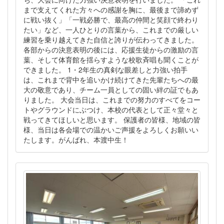
まで支えてくれた方々への感謝を胸に、最後まで諦めず
に戦い抜く」「一戦必勝で、最高の仲間と笑顔で終わり
たい」など、一人ひとりの言葉から、これまでの厳しい
練習を乗り越えてきた自信と誇りが伝わってきました。
各部からの決意表明の後には、応援生徒からの激励の言
葉、そして体育館を揺らすような校歌斉唱も聞くことが
できました。 1・2年生の真剣な眼差しと力強い拍手
は、これまで背中を追いかけ続けてきた先輩たちへの最
大の敬意であり、チーム一員としての固い絆の証でもあ
りました。 大会当日は、これまでの努力のすべてをコー
トやグラウンドにぶつけ、本校の代表として正々堂々と
戦ってきてほしいと思います。 保護者の皆様、地域の皆
様、当日は各会場での温かいご声援をよろしくお願いい
たします。がんばれ、本渡中生！