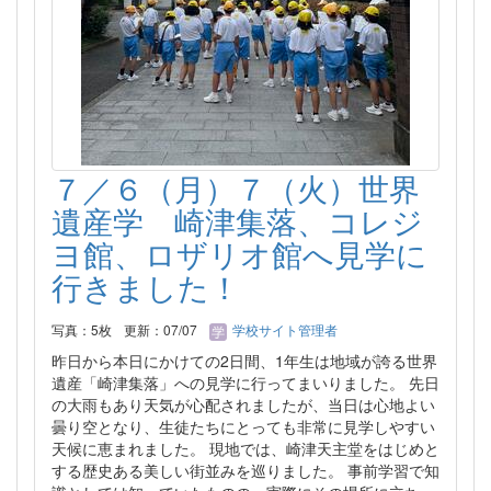
７／６（月）７（火）世界
遺産学 崎津集落、コレジ
ヨ館、ロザリオ館へ見学に
行きました！
写真：5枚
更新：07/07
学校サイト管理者
昨日から本日にかけての2日間、1年生は地域が誇る世界
遺産「崎津集落」への見学に行ってまいりました。 先日
の大雨もあり天気が心配されましたが、当日は心地よい
曇り空となり、生徒たちにとっても非常に見学しやすい
天候に恵まれました。 現地では、崎津天主堂をはじめと
する歴史ある美しい街並みを巡りました。 事前学習で知