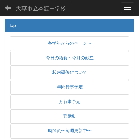
天草市立本渡中学校
Toggl
top
各学年からのページ
今日の給食・今月の献立
校内研修について
年間行事予定
月行事予定
部活動
時間割〜毎週更新中〜