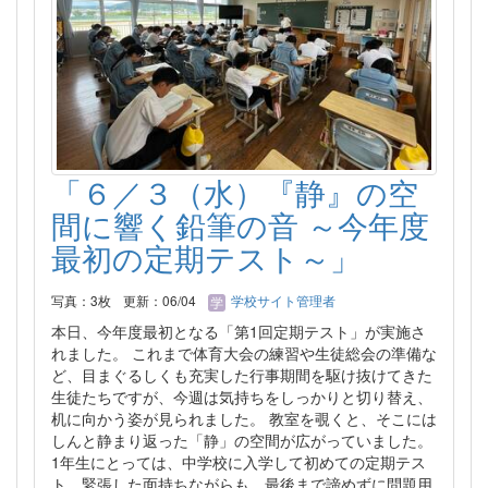
「６／３（水）『静』の空
間に響く鉛筆の音 ～今年度
最初の定期テスト～」
写真：3枚
更新：06/04
学校サイト管理者
本日、今年度最初となる「第1回定期テスト」が実施さ
れました。 これまで体育大会の練習や生徒総会の準備な
ど、目まぐるしくも充実した行事期間を駆け抜けてきた
生徒たちですが、今週は気持ちをしっかりと切り替え、
机に向かう姿が見られました。 教室を覗くと、そこには
しんと静まり返った「静」の空間が広がっていました。
1年生にとっては、中学校に入学して初めての定期テス
ト。緊張した面持ちながらも、最後まで諦めずに問題用