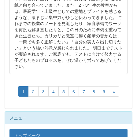
紙と向き合っていました。また、2・3年生の教室から
は、最高学年・上級生としての意地とプライドを感じる
ような、凄まじい集中力がひしと伝わってきました。 こ
れまでの授業のノートを見返したり、家庭学習でワーク
を何度も解き直したりと、この日のために準備を重ねて
きた生徒たち。カリカリと教室に響く鉛筆の音からは、
「一問でも多く正解したい」「自分の実力を出し切りた
い」という強い熱意が感じられました。 明日までテスト
が実施されます。ご家庭でも、テストに向けて努力する
子どもたちのプロセスを、ぜひ温かく労ってあげてくだ
さい。
1
2
3
4
5
6
7
8
9
»
メニュー
トップページ