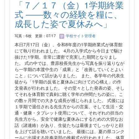
「７／１７（金）1学期終業
式 ――数々の経験を糧に、
成長した姿で夏休みへ」
写真：6枚
更新：07/17
学校サイト管理者
本日7月17日（金）、令和8年度の1学期終業式が体育館
にて執り行われました。 4月の入学式から今日まで駆け
抜けた1学期。非常に濃密で充実した期間となりまし
た。 式の中では、豊原校長先生から写真を振り返りなが
ら一学期の本渡中生の「成果」と「改善していくとよい
こと」について話がありました。 また、各学年の代表生
徒から「1学期の反省と夏休みに向けての心構え」の作
文発表が行われました。 その堂々とした発表の姿、そし
てそれを体育館で真剣に聴く学年の仲間たちの姿に、こ
の数ヶ月間での大きな成長が感じられました。 式後には
１学期で退任される先生方からの言葉、そして生活・交
通・健康・タブレット使用について、それぞれの担当の
先生方から、安全で健康な夏休みにするための大切なお
話（諸連絡）があり、生徒たちは最後までしっかりと顔
を上げて話を聴いていました。 最後には、夏の県コンク
ールに出場する吹奏楽部の推戴式が行われました。 体育