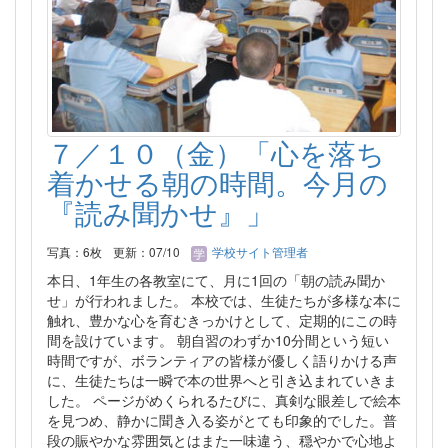
７／１０（金）「心を落ち
着かせる朝の時間。今月の
『読み聞かせ』」
写真：6枚
更新：07/10
学校サイト管理者
本日、1年生の各教室にて、月に1回の「朝の読み聞か
せ」が行われました。 本校では、生徒たちが多様な本に
触れ、豊かな心を育むきっかけとして、定期的にこの時
間を設けています。 朝自習のわずか10分間という短い
時間ですが、ボランティアの皆様が優しく語りかける声
に、生徒たちは一瞬で本の世界へと引き込まれていきま
した。 ページがめくられるたびに、真剣な眼差しで絵本
を見つめ、静かに聞き入る姿がとても印象的でした。普
段の賑やかな雰囲気とはまた一味違う、穏やかで心地よ