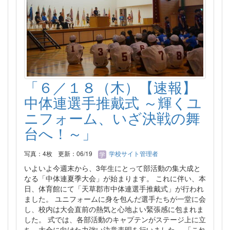
「６／１８（木）【速報】
中体連選手推戴式 ～輝くユ
ニフォーム、いざ決戦の舞
台へ！～」
写真：4枚
更新：06/19
学校サイト管理者
いよいよ今週末から、3年生にとって部活動の集大成と
なる「中体連夏季大会」が始まります。 これに伴い、本
日、体育館にて「天草郡市中体連選手推戴式」が行われ
ました。 ユニフォームに身を包んだ選手たちが一堂に会
し、校内は大会直前の熱気と心地よい緊張感に包まれま
した。 式では、各部活動のキャプテンがステージ上に立
ち、大会に向けた力強い決意表明を行いました。 「これ