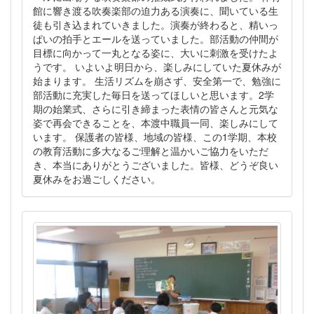
館に響き渡る吹奏楽部の迫力ある演奏に、聞いている生
徒も引き込まれていきました。演奏が終わると、精いっ
ぱいの拍手とエールを送っていました。部活動の仲間が
目標に向かって一丸となる姿に、大いに刺激を受けたよ
うです。 いよいよ明日から、楽しみにしていた夏休みが
始まります。 生活リズムを崩さず、安全第一で、勉強に
部活動に充実した毎日を送ってほしいと思います。2学
期の始業式、さらに引き締まった表情の皆さんと元気な
姿で再会できることを、本渡中職員一同、楽しみにして
います。 保護者の皆様、地域の皆様、この1学期、本校
の教育活動に多大なるご理解と温かいご協力をいただ
き、本当にありがとうございました。皆様、どうぞ良い
夏休みをお過ごしください。