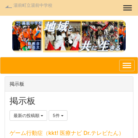
湯前町立湯前中学校
Togg
p
n
r
e
e
x
v
t
i
o
掲示板
u
s
掲示板
最新の投稿順
5件
ゲーム行動症（kkt! 医療ナビ Dr.テレビたん）