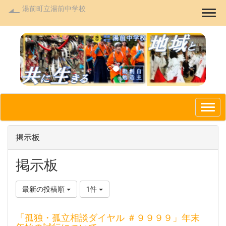
湯前町立湯前中学校
Togg
p
n
r
e
e
x
v
t
i
o
掲示板
u
s
掲示板
最新の投稿順
1件
「孤独・孤立相談ダイヤル ＃９９９９」年末